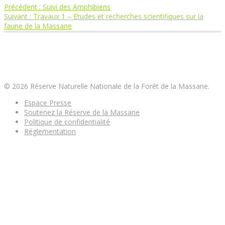
Article
Précédent :
Suivi des Amphibiens
Navigation
Article
précédent
Suivant :
Travaux 1 – Etudes et recherches scientifiques sur la
suivant
:
faune de la Massane
de
:
Réserve Naturelle Nationale de la Forêt de la
l’article
Massane
© 2026 Réserve Naturelle Nationale de la Forêt de la Massane.
Espace Presse
Soutenez la Réserve de la Massane
Politique de confidentialité
Réglementation