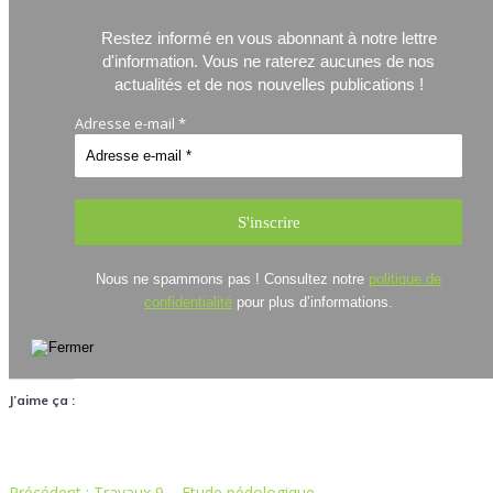
Restez informé en vous abonnant à notre lettre
d'information.
Vous ne raterez aucunes de nos
actualités et de nos nouvelles publications !
Adresse e-mail
*
Nous ne spammons pas ! Consultez notre
politique de
confidentialité
pour plus d’informations.
J’aime ça :
Article
Précédent :
Travaux 9 – Etude pédologique