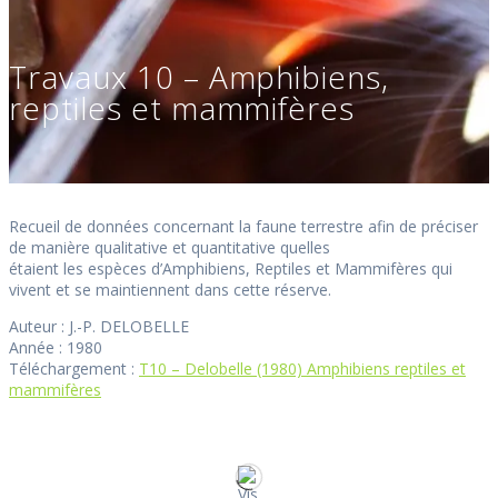
Travaux 10 – Amphibiens,
reptiles et mammifères
Recueil de données concernant la faune terrestre afin de préciser
de manière qualitative et quantitative quelles
étaient les espèces d’Amphibiens, Reptiles et Mammifères qui
vivent et se maintiennent dans cette réserve.
Auteur : J.-P. DELOBELLE
Année : 1980
Téléchargement :
T10 – Delobelle (1980) Amphibiens reptiles et
mammifères