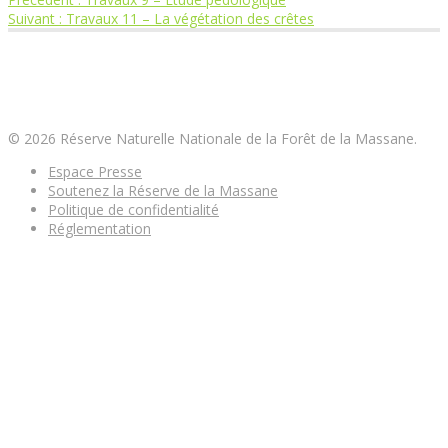
Navigation
Article
précédent
Suivant :
Travaux 11 – La végétation des crêtes
suivant
:
de
:
Réserve Naturelle Nationale de la Forêt de la
Massane
l’article
© 2026 Réserve Naturelle Nationale de la Forêt de la Massane.
Espace Presse
Soutenez la Réserve de la Massane
Politique de confidentialité
Réglementation