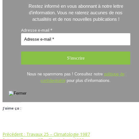
Restez informé en vous abonnant à notre lettre
d'information.
Vous ne raterez aucunes de nos
actualités et de nos nouvelles publications !
Adresse e-mail
*
Nous ne spammons pas ! Consultez notre
politique de
confidentialité
pour plus d’informations.
J’aime ça :
Article
Précédent :
Travaux 25 – Climatologie 1987
Navigation