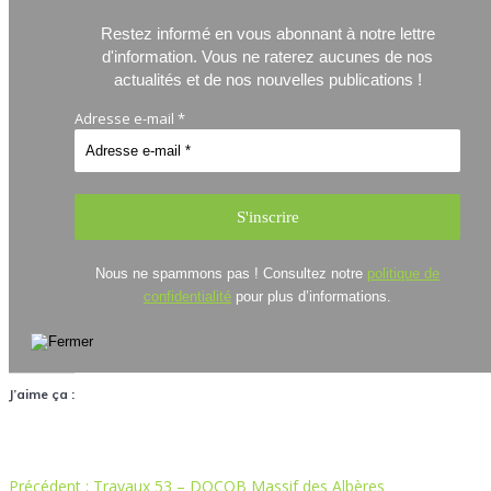
Restez informé en vous abonnant à notre lettre
d'information.
Vous ne raterez aucunes de nos
actualités et de nos nouvelles publications !
Adresse e-mail
*
Nous ne spammons pas ! Consultez notre
politique de
confidentialité
pour plus d’informations.
J’aime ça :
Article
Précédent :
Travaux 53 – DOCOB Massif des Albères