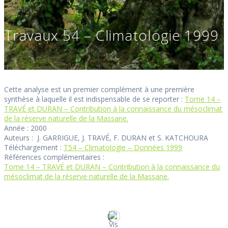
Travaux 54 – Climatologie 1999
Cette analyse est un premier complément à une première
synthèse à laquelle il est indispensable de se reporter :
Tome 14 –
TRAVÉ et DURAN – Contribution à la connaissance du mésoclimat
de la réserve naturelle de la Massane.
Année : 2000
Auteurs : J. GARRIGUE, J. TRAVÉ, F. DURAN et S. KATCHOURA
Téléchargement :
T54 – Climatologie – Données 1999
Références complémentaires :
Tome 14 – TRAVÉ et DURAN – Contribution à la connaissance du
mésoclimat de la réserve naturelle de la Massane.