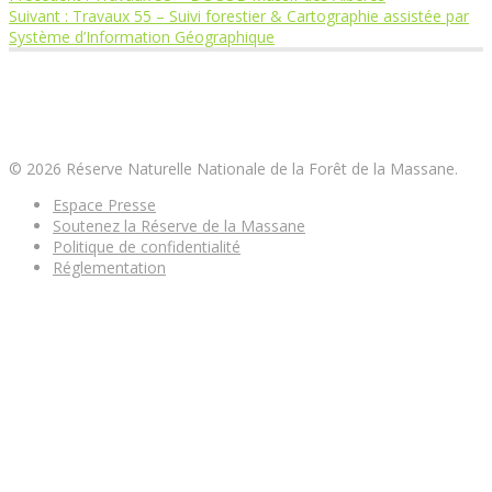
Navigation
Article
précédent
Suivant :
Travaux 55 – Suivi forestier & Cartographie assistée par
suivant
:
Système d’Information Géographique
de
:
Réserve Naturelle Nationale de la Forêt de la
l’article
Massane
© 2026 Réserve Naturelle Nationale de la Forêt de la Massane.
Espace Presse
Soutenez la Réserve de la Massane
Politique de confidentialité
Réglementation