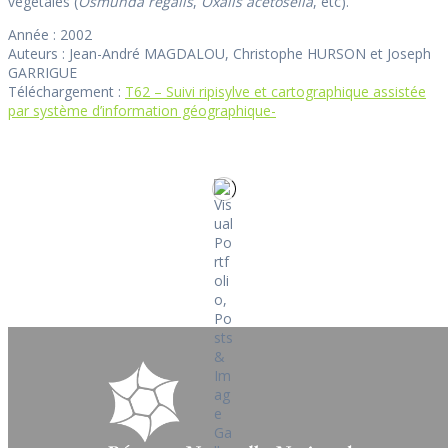
végétales (
Osmunda regalis
,
Oxalis acetosella
, etc).
Année : 2002
Auteurs : Jean-André MAGDALOU, Christophe HURSON et Joseph
GARRIGUE
Téléchargement :
T62 – Suivi ripisylve et cartographique assistée
par système d’information géographique-