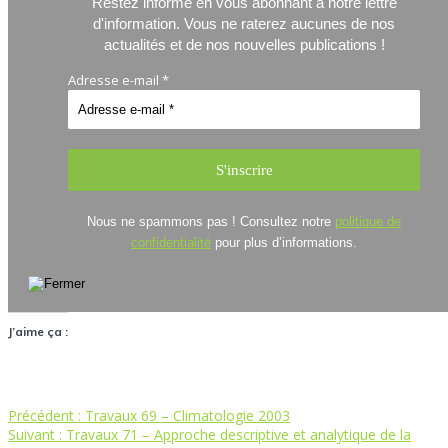
Restez informé en vous abonnant à notre lettre
d'information.
Vous ne raterez aucunes de nos
actualités et de nos nouvelles publications !
Adresse e-mail
*
Nous ne spammons pas ! Consultez notre
politique de
confidentialité
pour plus d’informations.
J’aime ça :
Article
Précédent :
Travaux 69 – Climatologie 2003
Navigation
Article
précédent
Suivant :
Travaux 71 – Approche descriptive et analytique de la