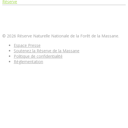
suivant
:
Réserve
de
:
Réserve Naturelle Nationale de la Forêt de la
l’article
Massane
© 2026 Réserve Naturelle Nationale de la Forêt de la Massane.
Espace Presse
Soutenez la Réserve de la Massane
Politique de confidentialité
Réglementation