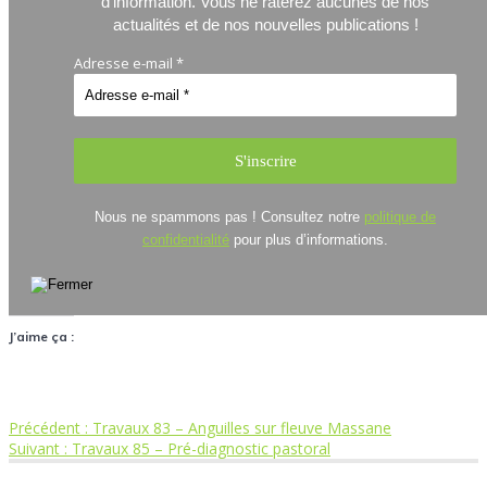
d'information.
Vous ne raterez aucunes de nos
actualités et de nos nouvelles publications !
Adresse e-mail
*
Nous ne spammons pas ! Consultez notre
politique de
confidentialité
pour plus d’informations.
J’aime ça :
Article
Précédent :
Travaux 83 – Anguilles sur fleuve Massane
Navigation
Article
précédent
Suivant :
Travaux 85 – Pré-diagnostic pastoral
suivant
: