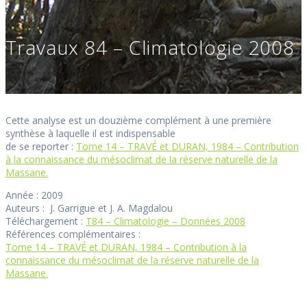
Travaux 84 – Climatologie 2008
Cette analyse est un douzième complément à une première
synthèse à laquelle il est indispensable
de se reporter :
Tome 14 – TRAVÉ et DURAN, 1984 – Contribution
à la connaissance du mésoclimat de la réserve naturelle de la
Massane.
Année : 2009
Auteurs : J. Garrigue et J. A. Magdalou
Téléchargement :
T84 – Climatologie – Données 2008
Références complémentaires :
Tome 14 – TRAVÉ et DURAN, 1984 – Contribution à la
connaissance du mésoclimat de la réserve naturelle de la
Massane.