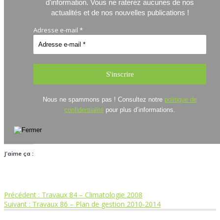
d'information.
Vous ne raterez aucunes de nos
actualités et de nos nouvelles publications !
Adresse e-mail
*
Nous ne spammons pas ! Consultez notre
politique de
confidentialité
pour plus d’informations.
J’aime ça :
Article
Précédent :
Travaux 84 – Climatologie 2008
Navigation
Article
précédent
Suivant :
Travaux 86 – Plan de gestion 2010-2014
suivant
: