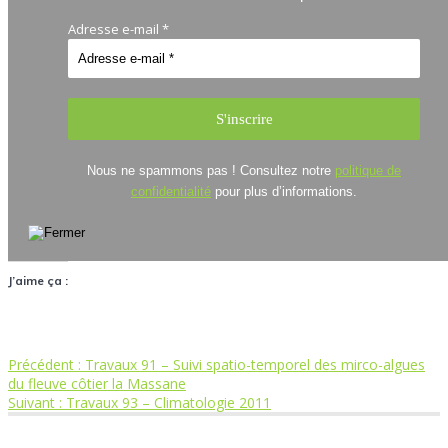
Adresse e-mail
*
Nous ne spammons pas ! Consultez notre
politique de
confidentialité
pour plus d’informations.
J’aime ça :
Article
Précédent :
Travaux 91 – Suivi spatio-temporel des mirco-algues
Navigation
précédent
du fleuve côtier la Massane
Article
:
Suivant :
Travaux 93 – Climatologie 2011
de
suivant
: