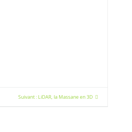
Article
Suivant :
LiDAR, la Massane en 3D
suivant
: