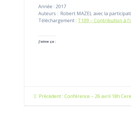
Année : 2017
Auteurs : Robert MAZEL avec la participa
Téléchargement :
T109 – Contribution à l’
J’aime ça :
Navigation
Article
Précédent :
Conférence – 26 avril 18h Cere
précédent
de
:
l’article