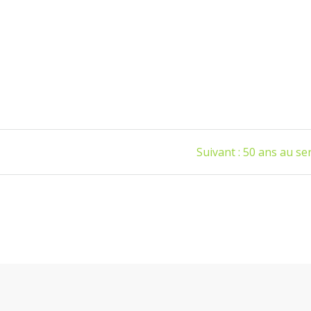
Article
Suivant :
50 ans au ser
suivant
: