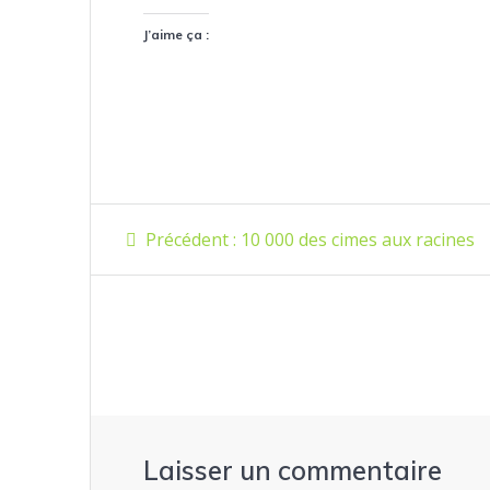
J’aime ça :
Navigation
Article
Précédent :
10 000 des cimes aux racines
précédent
de
:
l’article
Laisser un commentaire