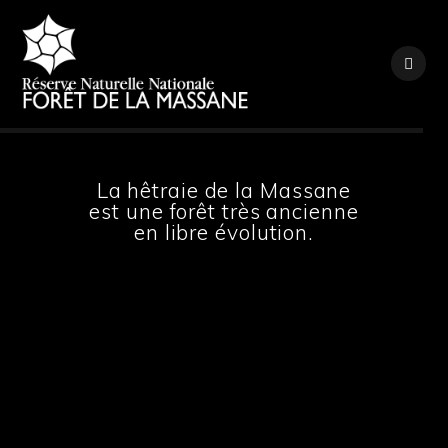
Skip
to
content
La hêtraie de la Massane
est une forêt très ancienne
en libre évolution.