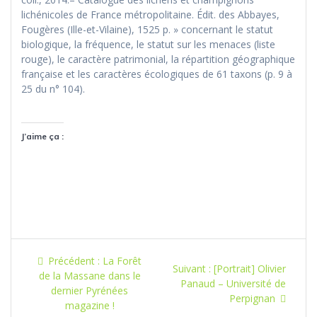
lichénicoles de France métropolitaine. Édit. des Abbayes,
Fougères (Ille-et-Vilaine), 1525 p. » concernant le statut
biologique, la fréquence, le statut sur les menaces (liste
rouge), le caractère patrimonial, la répartition géographique
française et les caractères écologiques de 61 taxons (p. 9 à
25 du n° 104).
J’aime ça :
Navigation
Article
Précédent :
La Forêt
Article
Suivant :
[Portrait] Olivier
de
précédent
de la Massane dans le
suivant
Panaud – Université de
:
dernier Pyrénées
:
Perpignan
l’article
magazine !