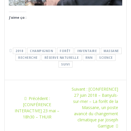
J’aime ça :
2018
CHAMPIGNON
FORÊT
INVENTAIRE
MASSANE
RECHERCHE
RÉSERVE NATURELLE
RNN
SCIENCE
SUIVI
Navigation
Article
Suivant :
[CONFERENCE]
de
suivant
27 juin 2018 – Banyuls-
Article
Précédent :
:
sur-mer – La forêt de la
précédent
[CONFÉRENCE
l’article
Massane, un poste
:
INTERACTIVE] 23 mai –
avancé du changement
18h30 – THUIR
climatique par Joseph
Garrigue