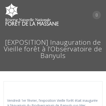
Skip
to
content
[EXPOSITION] Inauguration de
Vieille forêt à l’Observatoire de
Banyuls
Vendredi 1er février, l’exposition Vieille forêt était inaugurée
à l’Aquarium du Biodiversarium de Banyuls-sur-Mer.