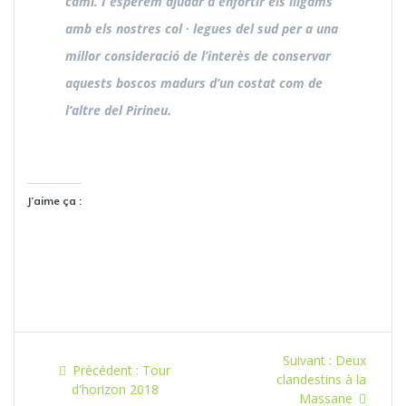
camí. I esperem ajudar a enfortir els lligams
amb els nostres col · legues del sud per a una
millor consideració de l’interès de conservar
aquests boscos madurs d’un costat com de
l’altre del Pirineu.
J’aime ça :
Navigation
Article
Suivant :
Deux
Article
Précédent :
Tour
de
suivant
clandestins à la
précédent
d'horizon 2018
:
Massane