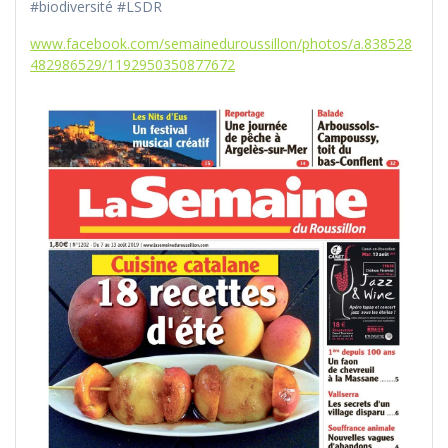
#biodiversité #LSDR
www.facebook.com/semaineduroussillon/photos/a.838528
482986529/1192950350877672