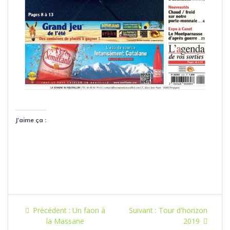
J’aime ça :
Navigation
Article
Article
Précédent :
Un faon à
Suivant :
Tour d'horizon
de
précédent
suivant
la Massane
2019