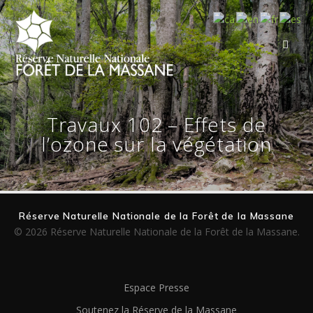
Skip
to
content
Travaux 102 – Effets de
l’ozone sur la végétation
Réserve Naturelle Nationale de la Forêt de la Massane
© 2026 Réserve Naturelle Nationale de la Forêt de la Massane.
Espace Presse
Soutenez la Réserve de la Massane