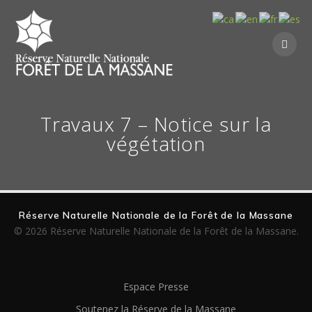
Skip
to
content
Travaux 7 – Notice sur la
végétation
Réserve Naturelle Nationale de la Forêt de la Massane
© 2026 Réserve Naturelle Nationale de la Forêt de la Massane.
Espace Presse
Soutenez la Réserve de la Massane