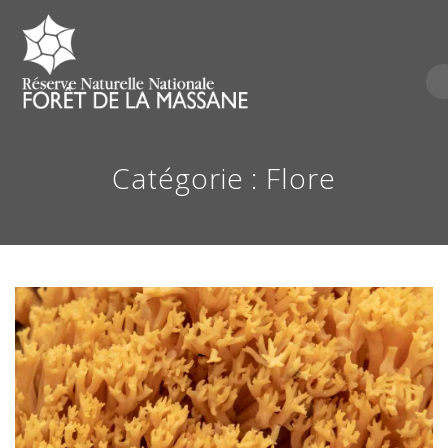
Skip
to
content
Catégorie :
Flore