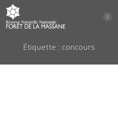
Skip
to
content
Étiquette :
concours