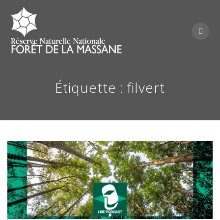
Skip
to
content
Étiquette :
filvert