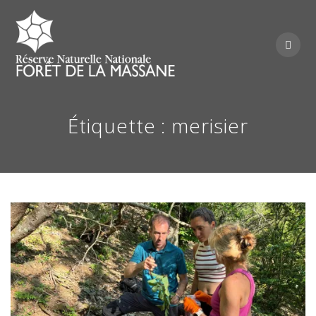
Skip
to
content
Étiquette :
merisier