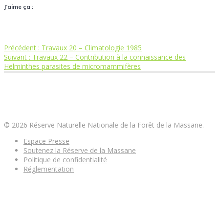
J’aime ça :
Article
Précédent :
Travaux 20 – Climatologie 1985
Navigation
Article
précédent
Suivant :
Travaux 22 – Contribution à la connaissance des
suivant
:
Helminthes parasites de micromammifères
de
:
Réserve Naturelle Nationale de la Forêt de la
l’article
Massane
© 2026 Réserve Naturelle Nationale de la Forêt de la Massane.
Espace Presse
Soutenez la Réserve de la Massane
Politique de confidentialité
Réglementation