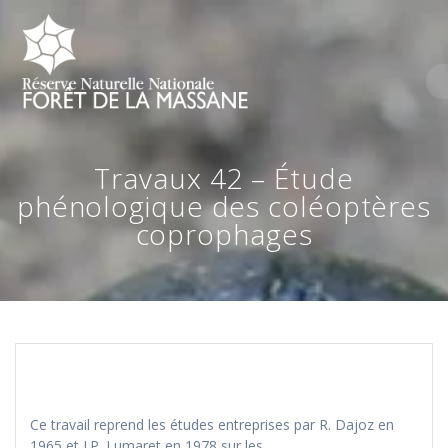
Skip
to
content
Travaux 42 – Étude
phénologique des coléoptères
coprophages
Ce travail reprend les études entreprises par R. Dajoz en
1965 et J.P. Lumaret en 1978 sur les