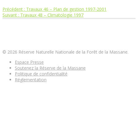
Article
Précédent :
Travaux 46 – Plan de gestion 1997-2001
Navigation
Article
précédent
Suivant :
Travaux 48 – Climatologie 1997
suivant
:
de
:
Réserve Naturelle Nationale de la Forêt de la
Massane
l’article
© 2026 Réserve Naturelle Nationale de la Forêt de la Massane.
Espace Presse
Soutenez la Réserve de la Massane
Politique de confidentialité
Réglementation