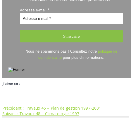
Adresse e-mail
*
Nous ne spammons pas ! Consultez notre
politique de
confidentialité
pour plus d’informations.
J’aime ça :
Article
Précédent :
Travaux 46 – Plan de gestion 1997-2001
Navigation
Article
précédent
Suivant :
Travaux 48 – Climatologie 1997
suivant
:
de
:
Réserve Naturelle Nationale de la Forêt de la