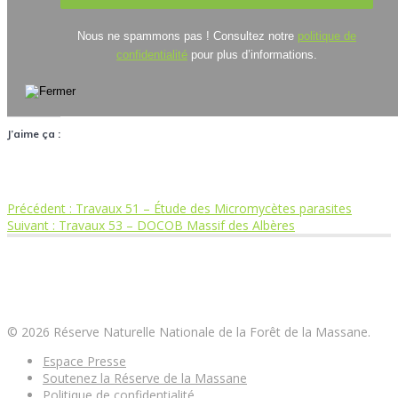
Nous ne spammons pas ! Consultez notre
politique de
confidentialité
pour plus d’informations.
J’aime ça :
Article
Précédent :
Travaux 51 – Étude des Micromycètes parasites
Navigation
Article
précédent
Suivant :
Travaux 53 – DOCOB Massif des Albères
suivant
:
de
:
Réserve Naturelle Nationale de la Forêt de la
Massane
l’article
© 2026 Réserve Naturelle Nationale de la Forêt de la Massane.
Espace Presse
Soutenez la Réserve de la Massane
Politique de confidentialité