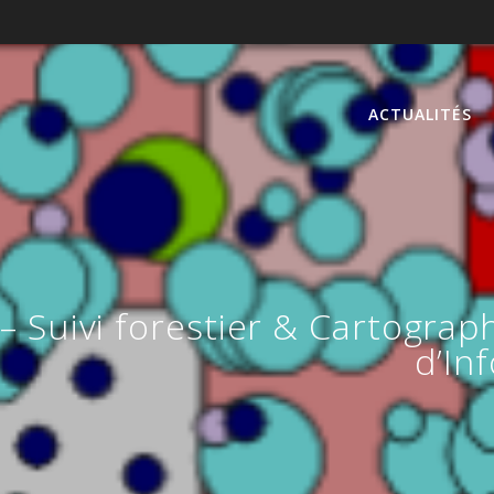
ACTUALITÉS
– Suivi forestier & Cartograp
d’In