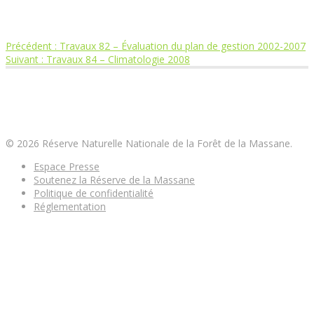
Article
Précédent :
Travaux 82 – Évaluation du plan de gestion 2002-2007
Navigation
Article
précédent
Suivant :
Travaux 84 – Climatologie 2008
suivant
:
de
:
Réserve Naturelle Nationale de la Forêt de la
Massane
l’article
© 2026 Réserve Naturelle Nationale de la Forêt de la Massane.
Espace Presse
Soutenez la Réserve de la Massane
Politique de confidentialité
Réglementation