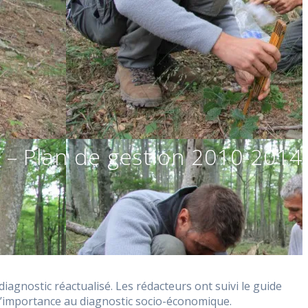
 – Plan de gestion 2010-2014
iagnostic réactualisé. Les rédacteurs ont suivi le guide
 d’importance au diagnostic socio-économique.