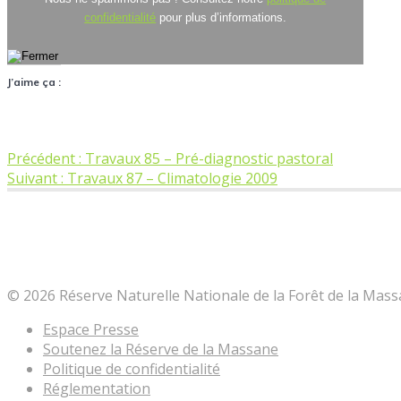
confidentialité
pour plus d’informations.
J’aime ça :
Navigation
Article
Précédent :
Travaux 85 – Pré-diagnostic pastoral
Article
précédent
Suivant :
Travaux 87 – Climatologie 2009
suivant
:
de
:
l’article
Réserve Naturelle Nationale de la Forêt de la
© 2026 Réserve Naturelle Nationale de la Forêt de la Mass
Espace Presse
Soutenez la Réserve de la Massane
Politique de confidentialité
Réglementation