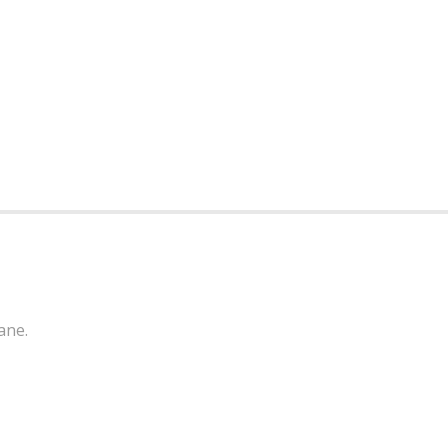
 Massane
ane.