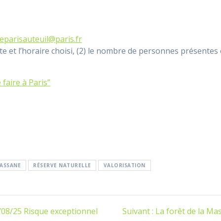
eparisauteuil@paris.fr
ate et l’horaire choisi, (2) le nombre de personnes présentes 
 faire à Paris”
ASSANE
RÉSERVE NATURELLE
VALORISATION
Article
8/25 Risque exceptionnel
Suivant :
La forêt de la Ma