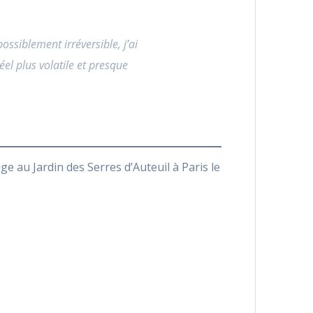
ssiblement irréversible, j’ai
el plus volatile et presque
 au Jardin des Serres d’Auteuil à Paris le
Jardin des Serr