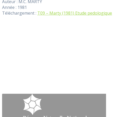
Auteur : M.C. MARTY
Année : 1981
Téléchargement :
T09 – Marty (1981) Etude pedologique