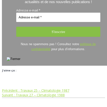
actualités et de nos nouvelles publications !
Adresse e-mail
*
Nous ne spammons pas ! Consultez notre
politique de
confidentialité
pour plus d’informations.
J’aime ça :
Article
Précédent :
Travaux 25 – Climatologie 1987
Navigation
Article
précédent
Suivant :
Travaux 27 – Climatologie 1988
suivant
:
de
:
Réserve Naturelle Nationale de la Forêt de la