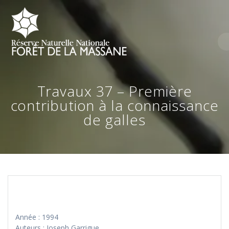
Skip
to
content
Travaux 37 – Première
contribution à la connaissance
de galles
Année : 1994
Auteurs : Joseph Garrigue