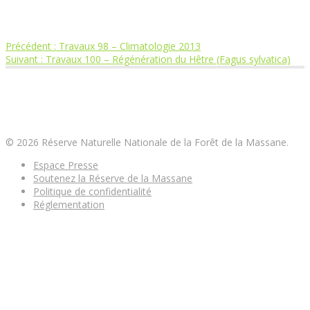
Article
Précédent :
Travaux 98 – Climatologie 2013
Navigation
Article
précédent
Suivant :
Travaux 100 – Régénération du Hêtre (Fagus sylvatica)
suivant
:
de
:
Réserve Naturelle Nationale de la Forêt de la
Massane
l’article
© 2026 Réserve Naturelle Nationale de la Forêt de la Massane.
Espace Presse
Soutenez la Réserve de la Massane
Politique de confidentialité
Réglementation