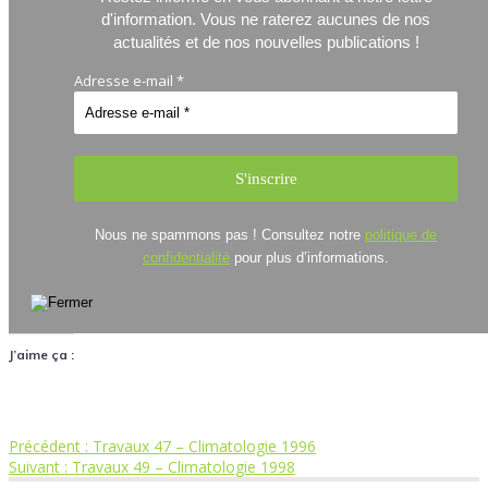
d'information.
Vous ne raterez aucunes de nos
actualités et de nos nouvelles publications !
Adresse e-mail
*
Nous ne spammons pas ! Consultez notre
politique de
confidentialité
pour plus d’informations.
J’aime ça :
Article
Précédent :
Travaux 47 – Climatologie 1996
Navigation
Article
précédent
Suivant :
Travaux 49 – Climatologie 1998
suivant
: