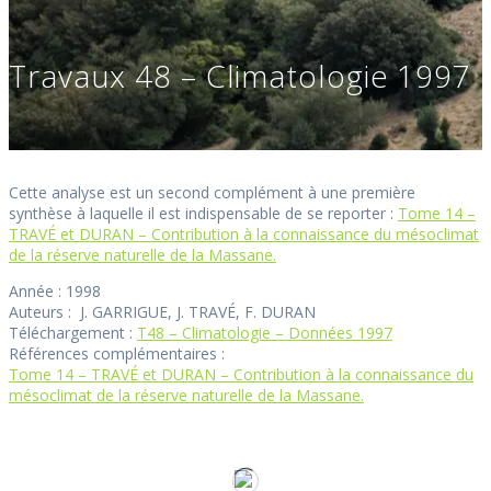
Travaux 48 – Climatologie 1997
Cette analyse est un second complément à une première
synthèse à laquelle il est indispensable de se reporter :
Tome 14 –
TRAVÉ et DURAN – Contribution à la connaissance du mésoclimat
de la réserve naturelle de la Massane.
Année : 1998
Auteurs : J. GARRIGUE, J. TRAVÉ, F. DURAN
Téléchargement :
T48 – Climatologie – Données 1997
Références complémentaires :
Tome 14 – TRAVÉ et DURAN – Contribution à la connaissance du
mésoclimat de la réserve naturelle de la Massane.