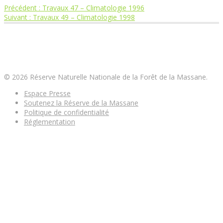
Article
Précédent :
Travaux 47 – Climatologie 1996
Navigation
Article
précédent
Suivant :
Travaux 49 – Climatologie 1998
suivant
:
de
:
Réserve Naturelle Nationale de la Forêt de la
Massane
l’article
© 2026 Réserve Naturelle Nationale de la Forêt de la Massane.
Espace Presse
Soutenez la Réserve de la Massane
Politique de confidentialité
Réglementation