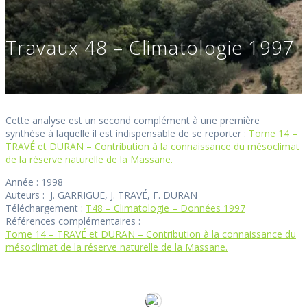
Travaux 48 – Climatologie 1997
Cette analyse est un second complément à une première
synthèse à laquelle il est indispensable de se reporter :
Tome 14 –
TRAVÉ et DURAN – Contribution à la connaissance du mésoclimat
de la réserve naturelle de la Massane.
Année : 1998
Auteurs : J. GARRIGUE, J. TRAVÉ, F. DURAN
Téléchargement :
T48 – Climatologie – Données 1997
Références complémentaires :
Tome 14 – TRAVÉ et DURAN – Contribution à la connaissance du
mésoclimat de la réserve naturelle de la Massane.