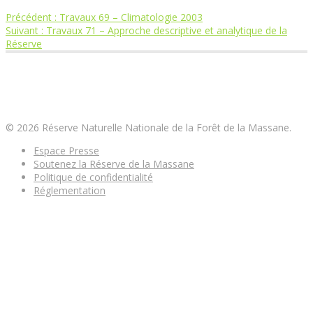
Article
Précédent :
Travaux 69 – Climatologie 2003
Navigation
Article
précédent
Suivant :
Travaux 71 – Approche descriptive et analytique de la
suivant
:
Réserve
de
:
Réserve Naturelle Nationale de la Forêt de la
l’article
Massane
© 2026 Réserve Naturelle Nationale de la Forêt de la Massane.
Espace Presse
Soutenez la Réserve de la Massane
Politique de confidentialité
Réglementation