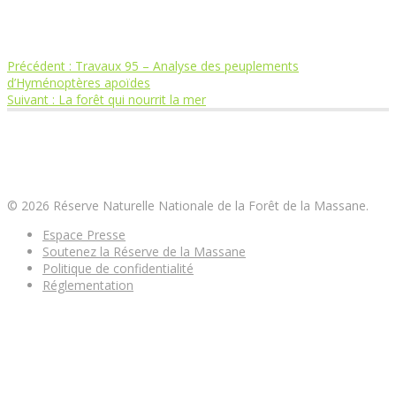
Article
Précédent :
Travaux 95 – Analyse des peuplements
Navigation
précédent
d’Hyménoptères apoïdes
Article
:
Suivant :
La forêt qui nourrit la mer
de
suivant
:
Réserve Naturelle Nationale de la Forêt de la
l’article
Massane
© 2026 Réserve Naturelle Nationale de la Forêt de la Massane.
Espace Presse
Soutenez la Réserve de la Massane
Politique de confidentialité
Réglementation