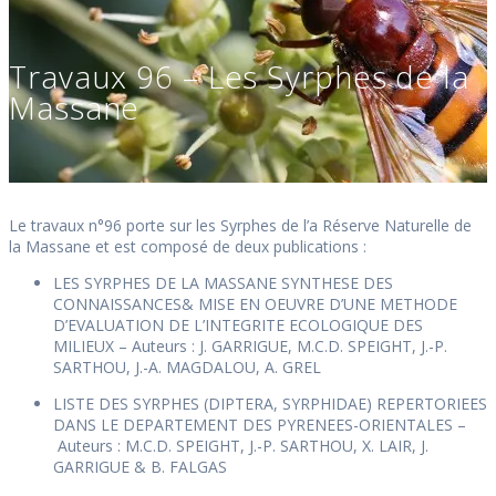
Travaux 96 – Les Syrphes de la
Massane
Le travaux n°96 porte sur les Syrphes de l’a Réserve Naturelle de
la Massane et est composé de deux publications :
LES SYRPHES DE LA MASSANE SYNTHESE DES
CONNAISSANCES& MISE EN OEUVRE D’UNE METHODE
D’EVALUATION DE L’INTEGRITE ECOLOGIQUE DES
MILIEUX –
Auteurs : J. GARRIGUE, M.C.D. SPEIGHT, J.-P.
SARTHOU, J.-A. MAGDALOU, A. GREL
LISTE DES SYRPHES (DIPTERA, SYRPHIDAE) REPERTORIEES
DANS LE DEPARTEMENT DES PYRENEES-ORIENTALES –
Auteurs : M.C.D. SPEIGHT, J.-P. SARTHOU, X. LAIR, J.
GARRIGUE & B. FALGAS