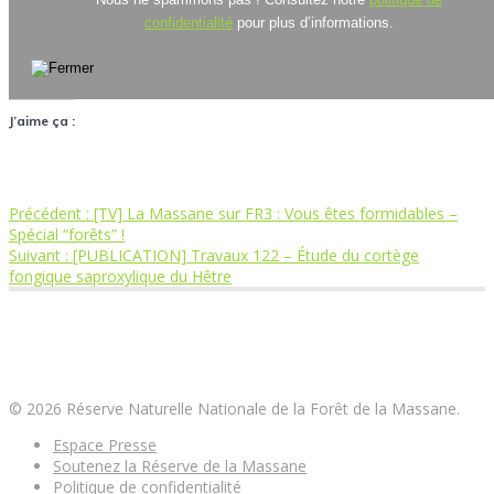
confidentialité
pour plus d’informations.
J’aime ça :
Article
Précédent :
[TV] La Massane sur FR3 : Vous êtes formidables –
Navigation
précédent
Spécial “forêts” !
Article
:
Suivant :
[PUBLICATION] Travaux 122 – Étude du cortège
de
suivant
fongique saproxylique du Hêtre
:
l’article
Réserve Naturelle Nationale de la Forêt de la
Massane
© 2026 Réserve Naturelle Nationale de la Forêt de la Massane.
Espace Presse
Soutenez la Réserve de la Massane
Politique de confidentialité