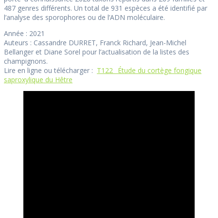
487 genres différents. Un total de 931 espèces a été identifié par
l’analyse des sporophores ou de l’ADN moléculaire.
Année : 2021
Auteurs : Cassandre DURRET, Franck Richard, Jean-Michel
Bellanger et Diane Sorel pour l’actualisation de la listes des
champignons.
Lire en ligne ou télécharger :
T122_ Étude du cortège fongique
saproxylique du Hêtre