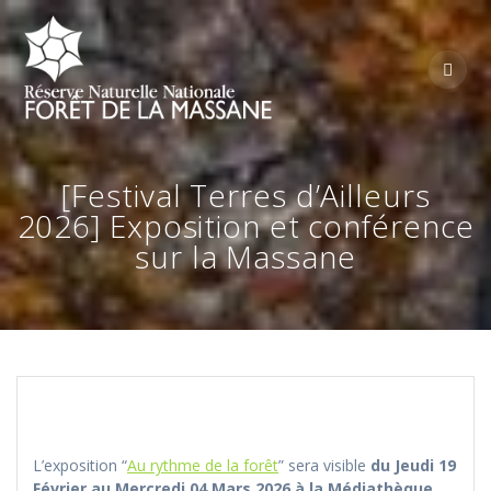
Skip
to
content
[Festival Terres d’Ailleurs
2026] Exposition et conférence
sur la Massane
L’exposition “
Au rythme de la forêt
” sera visible
du Jeudi 19
Février au Mercredi 04 Mars 2026 à la Médiathèque