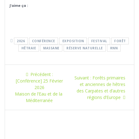
J’aime ça :
2026
CONFÉRENCE
EXPOSITION
FESTIVAL
FORÊT
HÊTRAIE
MASSANE
RÉSERVE NATURELLE
RNN
Navigation
Article
Précédent :
Article
Suivant :
Forêts primaires
de
précédent
[Conférence] 25 Février
suivant
et anciennes de hêtres
:
2026
:
des Carpates et d’autres
l’article
Maison de l’Eau et de la
régions d’Europe
Méditerranée