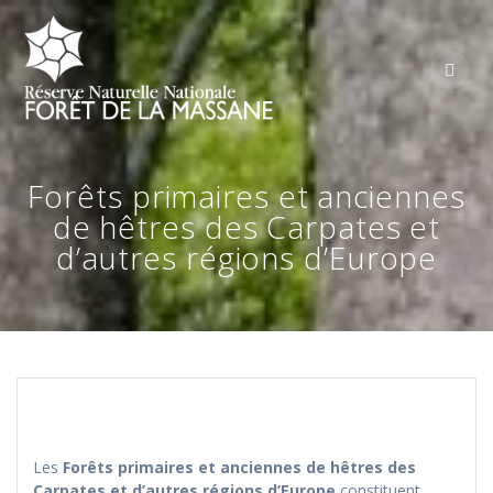
Skip
to
content
Forêts primaires et anciennes
de hêtres des Carpates et
d’autres régions d’Europe
Les
Forêts primaires et anciennes de hêtres des
Carpates et d’autres régions d’Europe
constituent