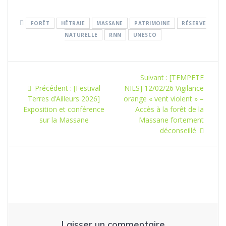
FORÊT
HÊTRAIE
MASSANE
PATRIMOINE
RÉSERVE
NATURELLE
RNN
UNESCO
Navigation
Article
Suivant :
[TEMPETE
de
Article
suivant
Précédent :
[Festival
NILS] 12/02/26 Vigilance
précédent
:
Terres d’Ailleurs 2026]
orange « vent violent » –
l’article
:
Exposition et conférence
Accès à la forêt de la
sur la Massane
Massane fortement
déconseillé
Laisser un commentaire