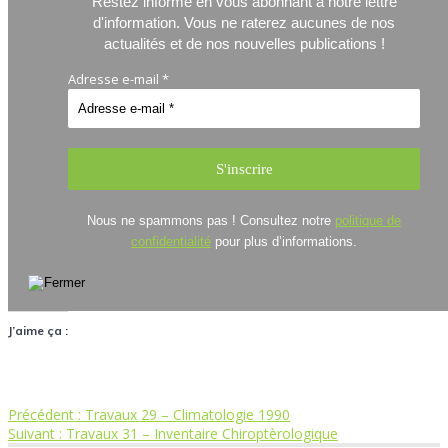
Restez informé en vous abonnant à notre lettre
d'information.
Vous ne raterez aucunes de nos
actualités et de nos nouvelles publications !
Adresse e-mail
*
Nous ne spammons pas ! Consultez notre
politique de
confidentialité
pour plus d’informations.
J’aime ça :
Article
Précédent :
Travaux 29 – Climatologie 1990
Navigation
Article
précédent
Suivant :
Travaux 31 – Inventaire Chiroptèrologique