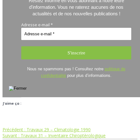
Restez informé en vous abonnant à notre lettre
d'information.
Vous ne raterez aucunes de nos
actualités et de nos nouvelles publications !
Adresse e-mail
*
Nous ne spammons pas ! Consultez notre
politique de
confidentialité
pour plus d’informations.
J’aime ça :
Article
Précédent :
Travaux 29 – Climatologie 1990
Navigation
Article
précédent
Suivant :
Travaux 31 – Inventaire Chiroptèrologique