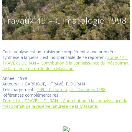
Travaux 49 – Climatologie 1998
Cette analyse est un troisième complément à une première
synthèse à laquelle il est indispensable de se reporter :
Tome 14 –
TRAVÉ et DURAN – Contribution à la connaissance du mésoclimat
de la réserve naturelle de la Massane.
Année : 1999
Auteurs : J. GARRIGUE, J. TRAVÉ, F. DURAN
Téléchargement :
T49 – Climatologie – Données 1998
Références complémentaires :
Tome 14 – TRAVÉ et DURAN – Contribution à la connaissance du
mésoclimat de la réserve naturelle de la Massane.