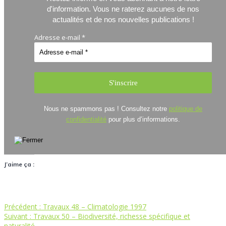
d'information.
Vous ne raterez aucunes de nos
actualités et de nos nouvelles publications !
Adresse e-mail
*
Nous ne spammons pas ! Consultez notre
politique de
confidentialité
pour plus d’informations.
J’aime ça :
Article
Précédent :
Travaux 48 – Climatologie 1997
Navigation
Article
précédent
Suivant :
Travaux 50 – Biodiversité, richesse spécifique et
suivant
:
naturalité