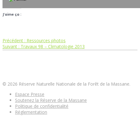
J’aime ça :
Article
Précédent :
Ressources photos
Navigation
Article
précédent
Suivant :
Travaux 98 – Climatologie 2013
suivant
:
de
:
Réserve Naturelle Nationale de la Forêt de la
Massane
l’article
© 2026 Réserve Naturelle Nationale de la Forêt de la Massane.
Espace Presse
Soutenez la Réserve de la Massane
Politique de confidentialité
Réglementation