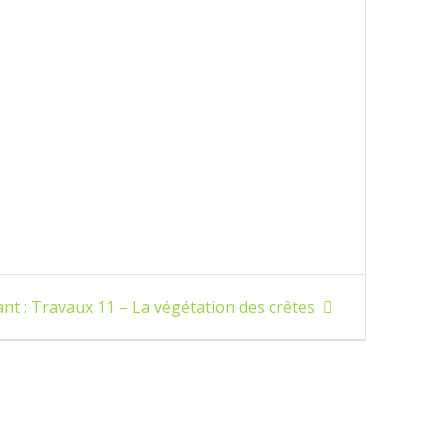
Article
nt :
Travaux 11 – La végétation des crêtes
suivant
: