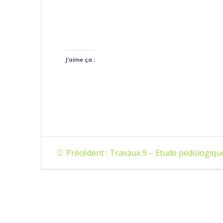
J’aime ça :
Navigation
Article
Précédent :
Travaux 9 – Etude pédologiqu
précédent
de
:
l’article