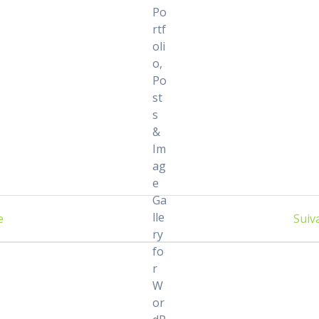
e
Suiva