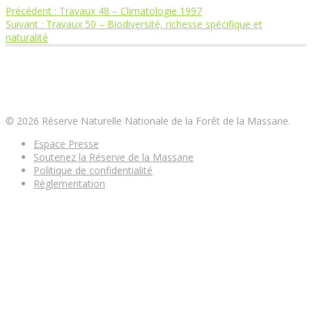
Article
Précédent :
Travaux 48 – Climatologie 1997
Navigation
Article
précédent
Suivant :
Travaux 50 – Biodiversité, richesse spécifique et
suivant
:
naturalité
de
:
Réserve Naturelle Nationale de la Forêt de la
l’article
Massane
© 2026 Réserve Naturelle Nationale de la Forêt de la Massane.
Espace Presse
Soutenez la Réserve de la Massane
Politique de confidentialité
Réglementation