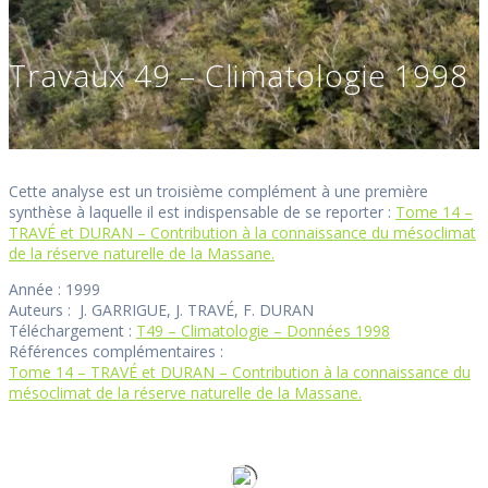
Travaux 49 – Climatologie 1998
Cette analyse est un troisième complément à une première
synthèse à laquelle il est indispensable de se reporter :
Tome 14 –
TRAVÉ et DURAN – Contribution à la connaissance du mésoclimat
de la réserve naturelle de la Massane.
Année : 1999
Auteurs : J. GARRIGUE, J. TRAVÉ, F. DURAN
Téléchargement :
T49 – Climatologie – Données 1998
Références complémentaires :
Tome 14 – TRAVÉ et DURAN – Contribution à la connaissance du
mésoclimat de la réserve naturelle de la Massane.